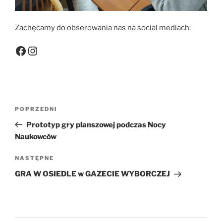
Zachęcamy do obserowania nas na social mediach:
Facebook
Instagram
Nawigacja
Poprzedni
POPRZEDNI
wpisu
wpis
Prototyp gry planszowej podczas Nocy
Naukowców
Następny
NASTĘPNE
wpis
GRA W OSIEDLE w GAZECIE WYBORCZEJ