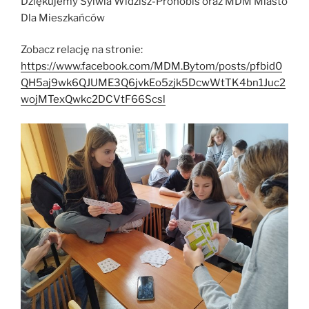
Dziękujemy Sylwia Widzisz-Pronobis oraz MDM Miasto
Dla Mieszkańców
Zobacz relację na stronie:
https://www.facebook.com/MDM.Bytom/posts/pfbid0
QH5aj9wk6QJUME3Q6jvkEo5zjk5DcwWtTK4bn1Juc2
wojMTexQwkc2DCVtF66Scsl