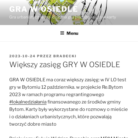
Przejdź
GRA W OSIEDLE
do
Gra urbanistyczna gra logiczna gra planszowa gra w karty
treści
Menu
OPUBLIKOWANE
2023-10-24
PRZEZ
BRADECKI
W
Większy zasięg GRY W OSIEDLE
GRA W OSIEDLE ma coraz większy zasięg: w IV LO test
gry w Bytomiu 12 października. w projekcie Re.Bytom
2023 w ramach programu regrantingowego
#lokalnedziałania
finansowanego ze środków gminy
Bytom. Karty były wykorzystane do rozmowy o mieście
i o działaniach urbanistycznych, które pozwalają
tworzyć dobre miasto