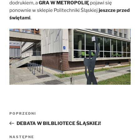
dodrukiem, a
GRA W METROPOLIĘ
pojawi się
ponownie w sklepie Politechniki Śląskiej
jeszcze przed
świętami
.
Nawigacja
Poprzedni
POPRZEDNI
wpisu
wpis
DEBATA W BILBLIOTECE ŚLĄSKIEJ!
Następny
NASTĘPNE