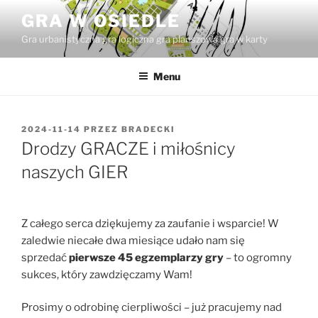
Przejdź
GRA W OSIEDLE
do
Gra urbanistyczna gra logiczna gra planszowa gra w karty
treści
Menu
OPUBLIKOWANE
2024-11-14
PRZEZ
BRADECKI
W
Drodzy GRACZE i miłośnicy
naszych GIER
Z całego serca dziękujemy za zaufanie i wsparcie! W
zaledwie niecałe dwa miesiące udało nam się
sprzedać
pierwsze 45 egzemplarzy gry
– to ogromny
sukces, który zawdzięczamy Wam!
Prosimy o odrobinę cierpliwości – już pracujemy nad